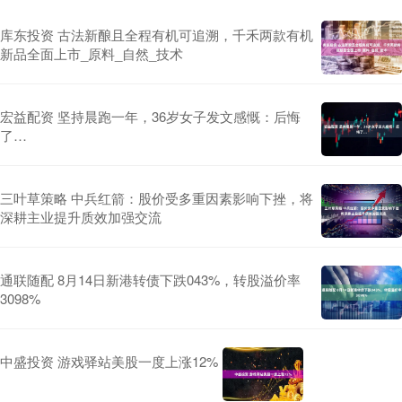
库东投资 古法新酿且全程有机可追溯，千禾两款有机
新品全面上市_原料_自然_技术
宏益配资 坚持晨跑一年，36岁女子发文感慨：后悔
了…
三叶草策略 中兵红箭：股价受多重因素影响下挫，将
深耕主业提升质效加强交流
通联随配 8月14日新港转债下跌043%，转股溢价率
3098%
中盛投资 游戏驿站美股一度上涨12%