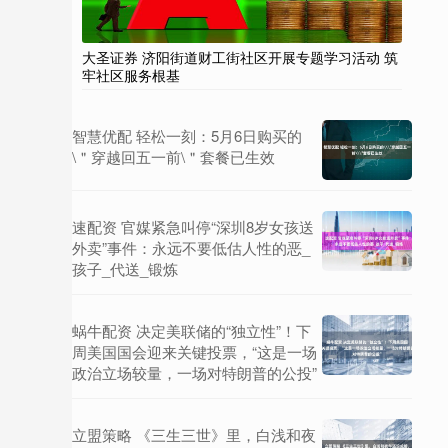
大圣证券 济阳街道财工街社区开展专题学习活动 筑
牢社区服务根基
智慧优配 轻松一刻：5月6日购买的
\＂穿越回五一前\＂套餐已生效
速配资 官媒紧急叫停“深圳8岁女孩送
外卖”事件：永远不要低估人性的恶_
孩子_代送_锻炼
蜗牛配资 决定美联储的“独立性”！下
周美国国会迎来关键投票，“这是一场
政治立场较量，一场对特朗普的公投”
立盟策略 《三生三世》里，白浅和夜