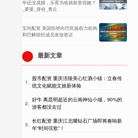
华还没成婚，乐胥为啥就敢拿捏她？
_婆婆_身份_青丘
宝尚配资 美国拒绝向巴民族权力机构
和巴解组织成员发放签证
最新文章
股市配资 重庆涪陵美心红酒小镇：立春传
1、
统文化赋能文旅新体验
好牛 离昆明超近的云南神仙小城，90%的
2、
游客都没去过
长红配资 重庆江北嘴钻石广场即将奏响新
3、
年“时间弦歌”！