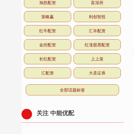
旭胜配资
富深所
策略赢
利创智投
红牛配资
汇丰配资
金控配资
红涨股票配资
长红配资
上上策
汇配资
大圣证券
全部话题标签
关注 中能优配