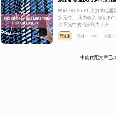
易速宝 哈威DG 35-Y1
哈威 DG 35-Y1 压力
换元件。 压力输入与位移
当系统中的油液压力上升....
易速宝
日期：03-22
来源：
中能优配文章已