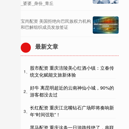
_婆婆_身份_青丘
宝尚配资 美国拒绝向巴民族权力机构
和巴解组织成员发放签证
最新文章
股市配资 重庆涪陵美心红酒小镇：立春传
1、
统文化赋能文旅新体验
好牛 离昆明超近的云南神仙小城，90%的
2、
游客都没去过
长红配资 重庆江北嘴钻石广场即将奏响新
3、
年“时间弦歌”！
黑马配资 重庆这条一日游路线绝了，串联