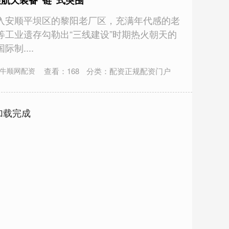
坝航天装备“链”式突围
入安顺平坝区的黎阳老厂区，充满年代感的老
等工业遗存勾勒出“三线建设”时期热火朝天的
制....
查看：
168
分类：
配资正规配资门户
牛顺网配资
加载完成