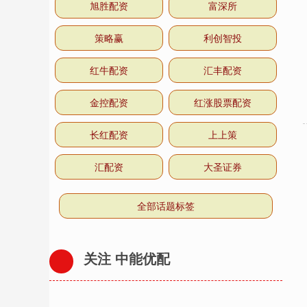
旭胜配资
富深所
策略赢
利创智投
红牛配资
汇丰配资
金控配资
红涨股票配资
长红配资
上上策
汇配资
大圣证券
全部话题标签
关注 中能优配