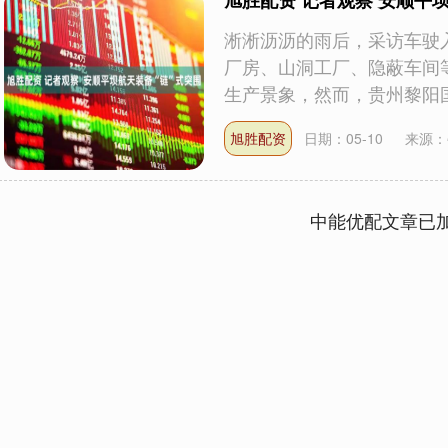
旭胜配资 记者观察 安顺平
淅淅沥沥的雨后，采访车驶
厂房、山洞工厂、隐蔽车间
生产景象，然而，贵州黎阳国际
旭胜配资
日期：05-10
来源：
中能优配文章已