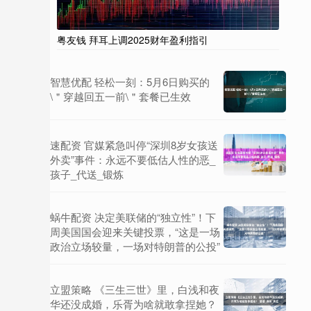
粤友钱 拜耳上调2025财年盈利指引
智慧优配 轻松一刻：5月6日购买的
\＂穿越回五一前\＂套餐已生效
速配资 官媒紧急叫停“深圳8岁女孩送
外卖”事件：永远不要低估人性的恶_
孩子_代送_锻炼
蜗牛配资 决定美联储的“独立性”！下
周美国国会迎来关键投票，“这是一场
政治立场较量，一场对特朗普的公投”
立盟策略 《三生三世》里，白浅和夜
华还没成婚，乐胥为啥就敢拿捏她？