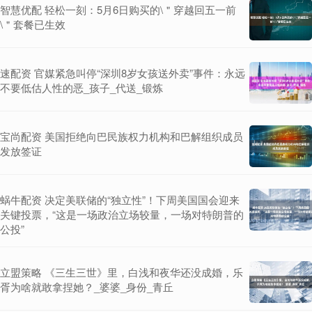
智慧优配 轻松一刻：5月6日购买的\＂穿越回五一前
\＂套餐已生效
速配资 官媒紧急叫停“深圳8岁女孩送外卖”事件：永远
不要低估人性的恶_孩子_代送_锻炼
宝尚配资 美国拒绝向巴民族权力机构和巴解组织成员
发放签证
蜗牛配资 决定美联储的“独立性”！下周美国国会迎来
关键投票，“这是一场政治立场较量，一场对特朗普的
公投”
立盟策略 《三生三世》里，白浅和夜华还没成婚，乐
胥为啥就敢拿捏她？_婆婆_身份_青丘