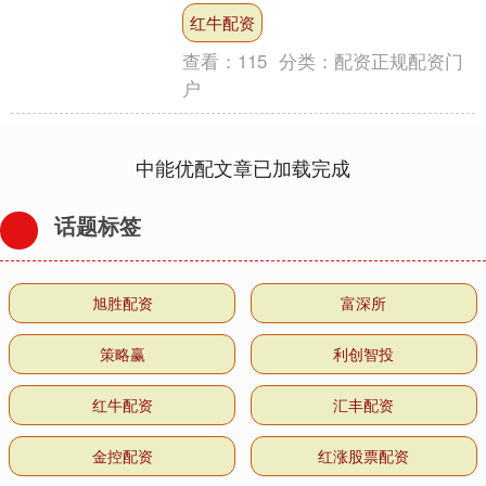
对巴西股票的观点，并预计关税对公司
红牛配资
盈利的影响将会受到控....
查看：
115
分类：
配资正规配资门
户
中能优配文章已加载完成
话题标签
旭胜配资
富深所
策略赢
利创智投
红牛配资
汇丰配资
金控配资
红涨股票配资