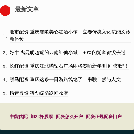
最新文章
股市配资 重庆涪陵美心红酒小镇：立春传统文化赋能文旅
1、
新体验
好牛 离昆明超近的云南神仙小城，90%的游客都没去过
2、
长红配资 重庆江北嘴钻石广场即将奏响新年“时间弦歌”！
3、
黑马配资 重庆这条一日游路线绝了，串联自然与人文
4、
括普投资 科创综指跌幅收窄
5、
中能优配
加杠杆股票
配资怎么开户
配资正规配资门户