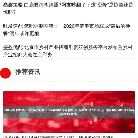
叁鑫策略 白鹿要演李清照?网友吵翻了：这“空降”是惊喜还是
惊吓?
旺发速配 笔吧评测室猪王：2026年笔电市场或成“最后的晚
餐”明年或许更糟
盛盈优配 北京市乡村产业招商引资双创服务平台发布暨乡村
产业招商大会在京举办
推荐资讯
溢诚优配 8月14日锡振转债下跌115%，转股溢价率4009%