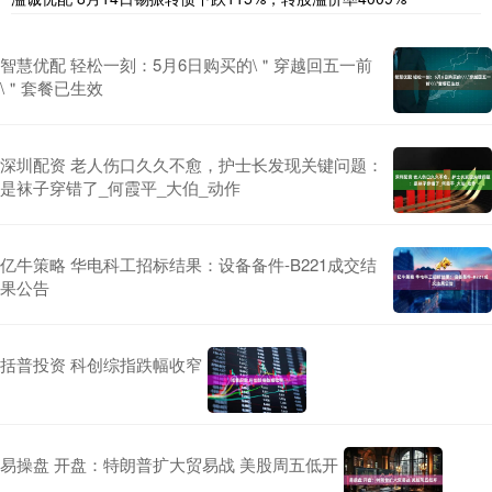
智慧优配 轻松一刻：5月6日购买的\＂穿越回五一前
\＂套餐已生效
深圳配资 老人伤口久久不愈，护士长发现关键问题：
是袜子穿错了_何霞平_大伯_动作
亿牛策略 华电科工招标结果：设备备件-B221成交结
果公告
括普投资 科创综指跌幅收窄
易操盘 开盘：特朗普扩大贸易战 美股周五低开