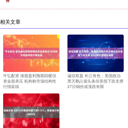
告
相关文章
牛弘配资 港股盈利预期回暖但
诚信双盈 长江有色：美国政治
资金面承压 机构称市场结构性
黑天鹅占据头条但美指下跌支撑
行情延续
27日铜价或涨跌有限