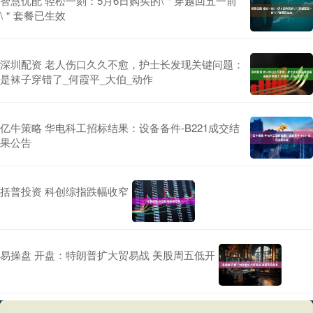
智慧优配 轻松一刻：5月6日购买的\＂穿越回五一前
\＂套餐已生效
深圳配资 老人伤口久久不愈，护士长发现关键问题：
是袜子穿错了_何霞平_大伯_动作
亿牛策略 华电科工招标结果：设备备件-B221成交结
果公告
括普投资 科创综指跌幅收窄
易操盘 开盘：特朗普扩大贸易战 美股周五低开