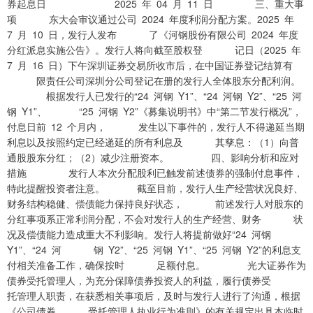
券起息日 2025 年 04 月 11 日 三、重大事
项 东大会审议通过公司 2024 年度利润分配方案。2025 年
7 月 10 日，发行人发布 了《河钢股份有限公司 2024 年度
分红派息实施公告》。发行人将向截至股权登 记日（2025 年
7 月 16 日）下午深圳证券交易所收市后，在中国证券登记结算有
限责任公司深圳分公司登记在册的发行人全体股东分配利润。
根据发行人已发行的“24 河钢 Y1”、“24 河钢 Y2”、“25 河
钢 Y1”、 “25 河钢 Y2”《募集说明书》中“第二节发行概况”，
付息日前 12 个月内， 发生以下事件的，发行人不得递延当期
利息以及按照约定已经递延的所有利息及 其孳息：（1）向普
通股股东分红；（2）减少注册资本。 四、影响分析和应对
措施 发行人本次分配股利已触发前述债券的强制付息事件，
特此提醒投资者注意。 截至目前，发行人生产经营状况良好、
财务结构稳健、偿债能力保持良好状态， 前述发行人对股东的
分红事项系正常利润分配，不会对发行人的生产经营、财务 状
况及偿债能力造成重大不利影响。发行人将提前做好“24 河钢
Y1”、“24 河 钢 Y2”、“25 河钢 Y1”、“25 河钢 Y2”的利息支
付相关准备工作，确保按时 足额付息。 光大证券作为
债券受托管理人，为充分保障债券投资人的利益，履行债券受
托管理人职责，在获悉相关事项后，及时与发行人进行了沟通，根据
《公司债券 受托管理人执业行为准则》的有关规定出具本临时