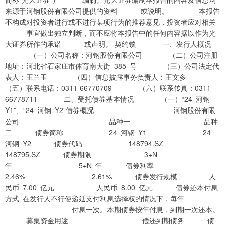
来源于河钢股份有限公司提供的资料 或说明。 本报告
不构成对投资者进行或不进行某项行为的推荐意见，投资者应对相关
事宜做出独立判断，而不应将本报告中的任何内容据以作为光
大证券所作的承诺 或声明。 契约锁 一、发行人概况
（一）公司名称：河钢股份有限公司 （二）公司注册
地址：河北省石家庄市体育南大街 385 号 （三）公司法定代
表人：王兰玉 （四）信息披露事务负责人：王文多
（五）联系电话：0311-66770709 （六）联系传真：0311-
66778711 二、受托债券基本情况 （一）“24 河钢
Y1”、“24 河钢 Y2”债券概况 河钢股份有限
公司 品种一 品种
二 债券简称 24 河钢 Y1 24
河钢 Y2 债券代码 148794.SZ
148795.SZ 债券期限 3+N
年 5+N 年 债券利率
2.46% 2.61% 债券发行规模 人
民币 7.00 亿元 人民币 8.00 亿元 债券还本付息
方式 在发行人不行使递延支付利息选择权的情况下，每年
付息一次。本期债券按年付息，到期一次还本。
募集资金用途 偿还到期债务 债